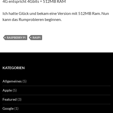
4G entspricht 4Gbits = 512MB RAM
Ich hatte Glück und bekam eine Version mit 512MB Ram. Nun
kann das Rumprobieren beginnen.
RASPBERRY PI
RASPI
KATEGORIEN
Allgemeines
(5)
Apple
(5)
Featured
(3)
Google
(1)