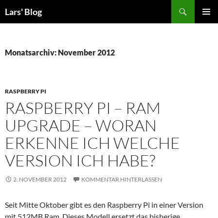
Zum
Suchen
Lars' Blog
Inhalt
PRIMÄR
springen
MENÜ
Monatsarchiv: November 2012
RASPBERRY PI
RASPBERRY PI – RAM
UPGRADE – WORAN
ERKENNE ICH WELCHE
VERSION ICH HABE?
2. NOVEMBER 2012
KOMMENTAR HINTERLASSEN
Seit Mitte Oktober gibt es den Raspberry Pi in einer Version
mit 512MB Ram. Dieses Modell ersetzt das bisherige